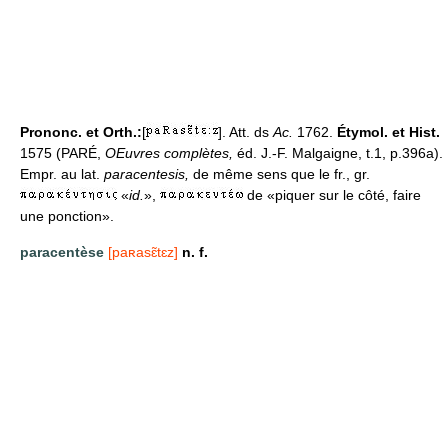
Prononc. et Orth.:
[
]. Att. ds
Ac.
1762.
Étymol. et Hist.
1575 (PARÉ,
OEuvres complètes,
éd. J.-F. Malgaigne, t.1, p.396a).
Empr. au lat.
paracentesis,
de même sens que le fr., gr.
«
id.
»,
de «piquer sur le côté, faire
une ponction».
paracentèse
[paʀasɛ̃tɛz]
n. f.