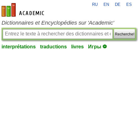
RU
EN
DE
ES
fr-academic.com
Dictionnaires et Encyclopédies sur 'Academic'
Recherche!
interprétations
traductions
livres
Игры ⚽