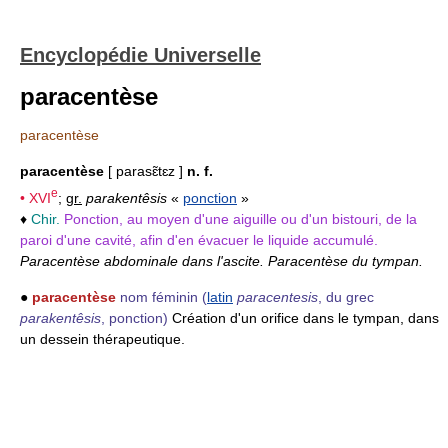
Encyclopédie Universelle
paracentèse
paracentèse
paracentèse
[ parasɛ̃tɛz ]
n. f.
e
•
XVI
;
gr.
parakentêsis
«
ponction
»
♦
Chir.
Ponction, au moyen d'une aiguille ou d'un bistouri, de la
paroi d'une cavité, afin d'en évacuer le liquide accumulé.
Paracentèse abdominale dans l'ascite. Paracentèse du tympan.
●
paracentèse
nom féminin
(
latin
paracentesis
, du grec
parakentêsis
, ponction)
Création d'un orifice dans le tympan, dans
un dessein thérapeutique.