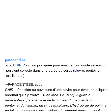
paracentèse
n.
f.
CHIR
Ponction pratiquée pour évacuer un liquide séreux ou
purulent collecté dans une partie du corps (
pl
èvre, péritoine,
oreille, etc.).
⇒PARACENTÈSE, subst.
CHIR.
,,Ponction ou ouverture d'une cavité pour évacuer le liquide
anormal qui s'y trouve`` (
Lar. Méd.
t.3 1972).
Aiguille à
paracentèse; paracentèse de la cornée, du péricarde, du
péritoine, du tympan, du sinus maxillaire.
L'hydropisie de poitrine
ne fait qu'augmenter, les accidens deviennent pressans, et il ne