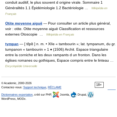
conduit auditif, le plus souvent d origine virale. Sommaire 1
Généralités 1.1 Épidémiologie 1.2 Bactériologie …
Wikipédia en
Français
Otite moyenne aiguë
— Pour consulter un article plus général,
voir : otite. Otite moyenne aiguë Classification et ressources
externes Otoscopie …
Wikipédia en Français
tympan
— [ tɛ̃pɑ̃ ] n. m. • XIIe « tambourin »; lat. tympanum, du gr.
tumpanon « tambourin » 1 ♦ (1506) Archit. Espace triangulaire
entre la corniche et les deux rampants d un fronton. Dans les
églises romanes ou gothiques, Espace compris entre le linteau …
Encyclopédie Universelle
© Academic, 2000-2026
18+
Contactez-nous:
Support technique
,
RÉCLAME
Dictionnaires exportation
, créé sur PHP,
Joomla,
Drupal,
WordPress, MODx.