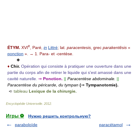
e
ÉTYM.
XVI
, Paré,
in
Littré
; lat.
paracentesis,
grec
parakentêsis
«
ponction
». → 1. Para- et -centèse.
❖
♦
Chir.
Opération qui consiste à pratiquer une ouverture dans une
partie du corps afin de retirer le liquide qui s'est amassé dans une
cavité naturelle.
⇒
Ponction.
||
Paracentèse abdominale.
||
Paracentèse du péricarde, du tympan
(
⇒
Tympanotomie).
➪
tableau
Lexique de la chirurgie.
Encyclopédie Universelle
.
2012
.
Игры ⚽
Нужно решить контрольную?
paraboloïde
paracétamol