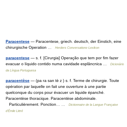
Paracentese
— Paracentese, griech. deutsch, der Einstich, eine
chirurgische Operation …
Herders Conversations-Lexikon
paracentese
— s. f. [Cirurgia] Operação que tem por fim fazer
evacuar o líquido contido numa cavidade esplâncnica …
Dicionário
da Língua Portuguesa
paracentèse
— (pa ra san tè z ) s. f. Terme de chirurgie. Toute
opération par laquelle on fait une ouverture à une partie
quelconque du corps pour évacuer un liquide épanché.
Paracentèse thoracique. Paracentèse abdominale.
Particulièrement. Ponction… …
Dictionnaire de la Langue Française
d'Émile Littré