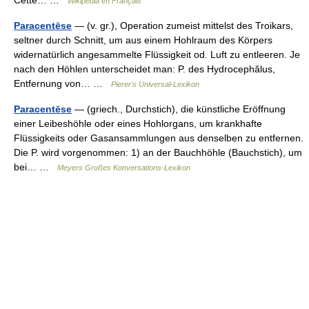
Cette… …
Wikipédia en Français
Paracentēse
— (v. gr.), Operation zumeist mittelst des Troikars,
seltner durch Schnitt, um aus einem Hohlraum des Körpers
widernatürlich angesammelte Flüssigkeit od. Luft zu entleeren. Je
nach den Höhlen unterscheidet man: P. des Hydrocephălus,
Entfernung von… …
Pierer's Universal-Lexikon
Paracentēse
— (griech., Durchstich), die künstliche Eröffnung
einer Leibeshöhle oder eines Hohlorgans, um krankhafte
Flüssigkeits oder Gasansammlungen aus denselben zu entfernen.
Die P. wird vorgenommen: 1) an der Bauchhöhle (Bauchstich), um
bei… …
Meyers Großes Konversations-Lexikon