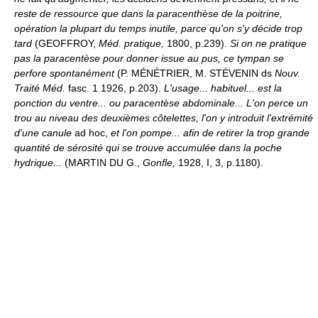
reste de ressource que dans la paracenthèse de la poitrine,
opération la plupart du temps inutile, parce qu'on s'y décide trop
tard
(GEOFFROY,
Méd. pratique,
1800, p.239).
Si on ne pratique
pas la paracentèse pour donner issue au pus, ce tympan se
perfore spontanément
(P. MÉNÉTRIER, M. STÉVENIN ds
Nouv.
Traité Méd.
fasc. 1 1926, p.203).
L'usage... habituel... est la
ponction du ventre... ou paracentèse abdominale... L'on perce un
trou au niveau des deuxièmes côtelettes, l'on y introduit l'extrémité
d'une canule
ad hoc,
et l'on pompe... afin de retirer la trop grande
quantité de sérosité qui se trouve accumulée dans la poche
hydrique...
(MARTIN DU G.,
Gonfle,
1928, I, 3, p.1180).